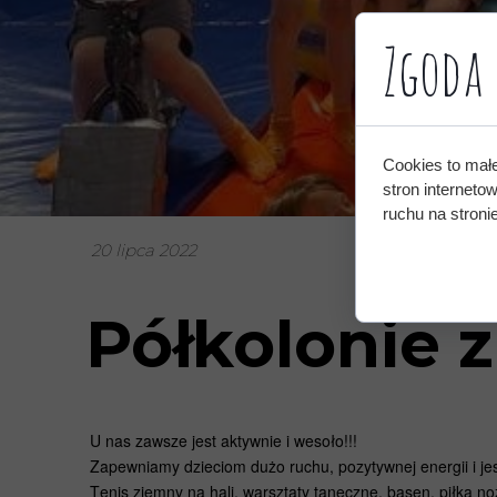
Zgoda 
Cookies to mał
stron interneto
ruchu na stronie
20 lipca 2022
Półkolonie 
U nas zawsze jest aktywnie i wesoło!!!
Zapewniamy dzieciom dużo ruchu, pozytywnej energii i j
Tenis ziemny na hali, warsztaty taneczne, basen, piłka no