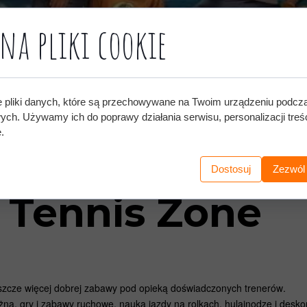
na pliki cookie
e pliki danych, które są przechowywane na Twoim urządzeniu podcz
wych. Używamy ich do poprawy działania serwisu, personalizacji treśc
.
Dostosuj
Zezwól
z Tennis Zone
eszcze więcej dobrej zabawy pod opieką doświadczonych trenerów.
żna, gry i zabawy ruchowe, nauka jazdy na rolkach, hulajnodze i desko