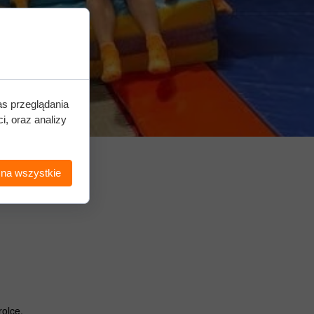
as przeglądania
i, oraz analizy
 na wszystkie
rolce.