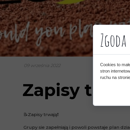
Zgoda 
Cookies to mał
09 września 2022
stron interneto
ruchu na stronie
Zapisy trwa
📝Zapisy trwają❗️
Grupy sie zapełniają i powoli powstaje plan dz