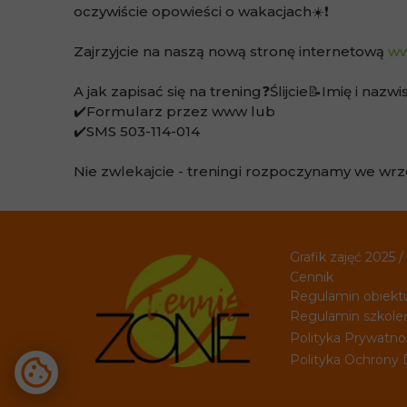
oczywiście opowieści o wakacjach☀️❗️
Zajrzyjcie na naszą nową stronę internetową
ww
A jak zapisać się na trening❓Ślijcie📝Imię i nazw
✔️Formularz przez www lub
✔️SMS 503-114-014
Nie zwlekajcie - treningi rozpoczynamy we wrze
Grafik zajęć 2025 
Cennik
Regulamin obiekt
Regulamin szkole
Polityka Prywatno
Polityka Ochrony 