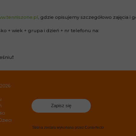
w.tenniszone.pl
, gdzie opisujemy szczegółowo zajęcia i g
isko + wiek + grupa i dzień + nr telefonu na:
śniu❗️
/ 2026
u
ń
Zapisz się
ści
Dzieci
Strona została wykonana przez Conterfecto